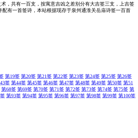
之术，共有一百支，按寓意吉凶之差别分有大吉签三支，上吉签
并配有一首签诗，本站根据现存于泉州通淮关岳庙诗签一百首
签
第19签
第20签
第21签
第22签
第23签
第24签
第25签
第26签
43签
第44签
第45签
第46签
第47签
第48签
第49签
第50签
第51
第68签
第69签
第70签
第71签
第72签
第73签
第74签
第75签
第
2签
第93签
第94签
第95签
第96签
第97签
第98签
第99签
第100签