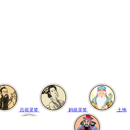
吕祖灵签
妈祖灵签
土地