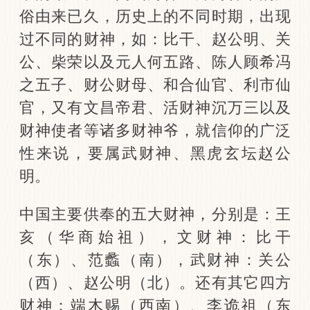
俗由来已久，历史上的不同时期，出现
过不同的财神，如：比干、赵公明、关
公、柴荣以及元人何五路、陈人顾希冯
之五子、财公财母、和合仙官、利市仙
官，又有文昌帝君、活财神沉万三以及
财神使者等诸多财神爷，就信仰的广泛
性来说，要属武财神、黑虎玄坛赵公
明。
中国主要供奉的五大财神，分别是：王
亥（华商始祖），文财神：比干
（东）、范蠡（南），武财神：关公
（西）、赵公明（北）。还有其它四方
财神：端木赐（西南）、李诡祖（东